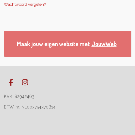
Wachtwoord vergeten?
Maak jouw eigen website met
JouwWeb
F
I
a
n
KVK: 82942463
c
s
e
t
BTW-nr: NL003754370B14
b
a
o
g
o
r
k
a