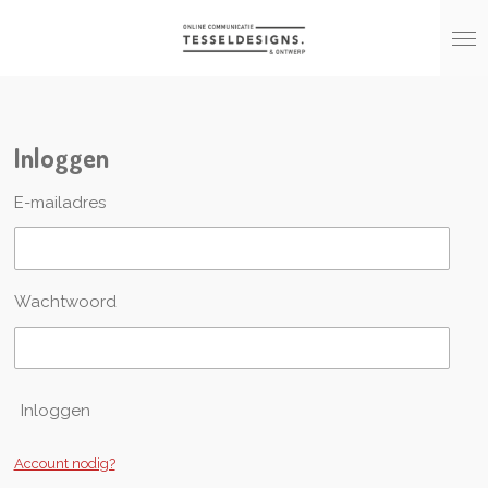
Ga
direct
naar
de
hoofdinhoud
Inloggen
E-mailadres
Wachtwoord
Inloggen
Account nodig?