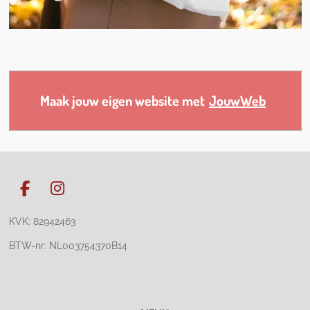
Maak jouw eigen website met
JouwWeb
F
I
a
n
KVK: 82942463
c
s
e
t
BTW-nr: NL003754370B14
b
a
o
g
o
r
k
a