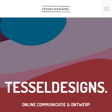
Ga
direct
naar
de
hoofdinhoud
TESSELDESIGNS.
ONLINE COMMUNICATIE & ONTWERP